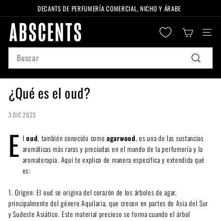
Ir
DECANTS DE PERFUMERÍA COMERCIAL, NICHO Y ÁRABE
directamente
diapositivas
A
al
pausa
Naveg
B
contenido
S
Search
C
Buscar
E
N
¿Qué es el oud?
T
S
3 DIC 2023
E
l
oud
, también conocido como
agarwood
, es una de las sustancias
aromáticas más raras y preciadas en el mundo de la perfumería y la
aromaterapia. Aquí te explico de manera específica y extendida qué
es:
1. Origen: El oud se origina del corazón de los árboles de agar,
principalmente del género Aquilaria, que crecen en partes de Asia del Sur
y Sudeste Asiático. Este material precioso se forma cuando el árbol