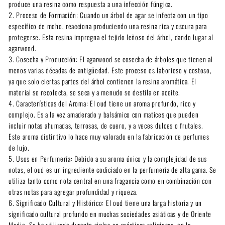
produce una resina como respuesta a una infección fúngica.
2. Proceso de Formación: Cuando un árbol de agar se infecta con un tipo
específico de moho, reacciona produciendo una resina rica y oscura para
protegerse. Esta resina impregna el tejido leñoso del árbol, dando lugar al
agarwood.
3. Cosecha y Producción: El agarwood se cosecha de árboles que tienen al
menos varias décadas de antigüedad. Este proceso es laborioso y costoso,
ya que solo ciertas partes del árbol contienen la resina aromática. El
material se recolecta, se seca y a menudo se destila en aceite.
4. Características del Aroma: El oud tiene un aroma profundo, rico y
complejo. Es a la vez amaderado y balsámico con matices que pueden
incluir notas ahumadas, terrosas, de cuero, y a veces dulces o frutales.
Este aroma distintivo lo hace muy valorado en la fabricación de perfumes
de lujo.
5. Usos en Perfumería: Debido a su aroma único y la complejidad de sus
notas, el oud es un ingrediente codiciado en la perfumería de alta gama. Se
utiliza tanto como nota central en una fragancia como en combinación con
otras notas para agregar profundidad y riqueza.
6. Significado Cultural y Histórico: El oud tiene una larga historia y un
significado cultural profundo en muchas sociedades asiáticas y de Oriente
Medio. Se ha utilizado durante siglos en prácticas religiosas, en la