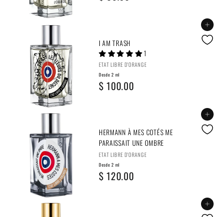
e
s
Agregar al carrito
d
I AM TRASH
1
e
ETAT LIBRE D'ORANGE
2
Desde 2 ml
D
$ 100.00
m
e
l
s
Agregar al carrito
$
d
HERMANN À MES COTÉS ME
8
PARAISSAIT UNE OMBRE
e
0
ETAT LIBRE D'ORANGE
2
.
Desde 2 ml
D
$ 120.00
m
0
e
l
0
s
Agregar al carrito
$