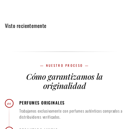
$
0
d
1
e
2
Visto recientemente
2
0
m
.
l
0
$
0
1
— NUESTRO PROCESO —
2
Cómo garantizamos la
0
originalidad
.
0
PERFUMES ORIGINALES
01
0
Trabajamos exclusivamente con perfumes auténticos comprados a
distribuidores verificados.