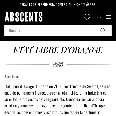
Ir
DECANTS DE PERFUMERÍA COMERCIAL, NICHO Y ÁRABE
directamente
diapositivas
A
al
pausa
Naveg
B
contenido
S
Search
C
Buscar
E
N
ETAT LIBRE D'ORANGE
T
S
8 perfumes
Etat Libre d'Orange, fundada en 2006 por Etienne de Swardt, es una
casa de perfumería francesa que ha roto moldes en la industria con
su enfoque provocativo y vanguardista. Conocida por su audacia
creativa y nombres de fragancias intrigantes, Etat Libre d'Orange
desafía las convenciones y explora los límites de la perfumería