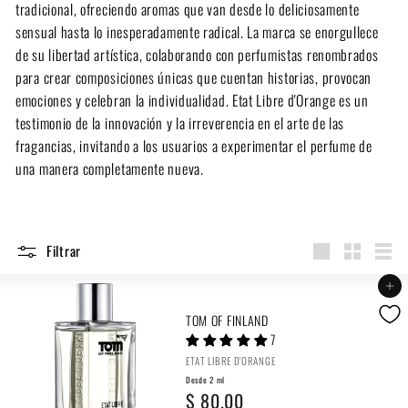
tradicional, ofreciendo aromas que van desde lo deliciosamente
sensual hasta lo inesperadamente radical. La marca se enorgullece
de su libertad artística, colaborando con perfumistas renombrados
para crear composiciones únicas que cuentan historias, provocan
emociones y celebran la individualidad. Etat Libre d'Orange es un
testimonio de la innovación y la irreverencia en el arte de las
fragancias, invitando a los usuarios a experimentar el perfume de
una manera completamente nueva.
Filtrar
Large
Small
List
Agregar al carrito
TOM OF FINLAND
7
ETAT LIBRE D'ORANGE
Desde 2 ml
D
$ 80.00