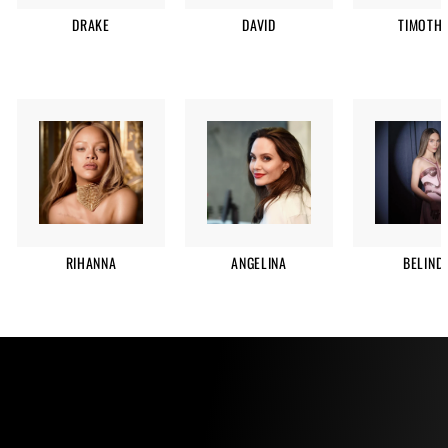
.
.
DRAKE
DAVID
TIMOTH
0
0
0
0
RIHANNA
ANGELINA
BELIND