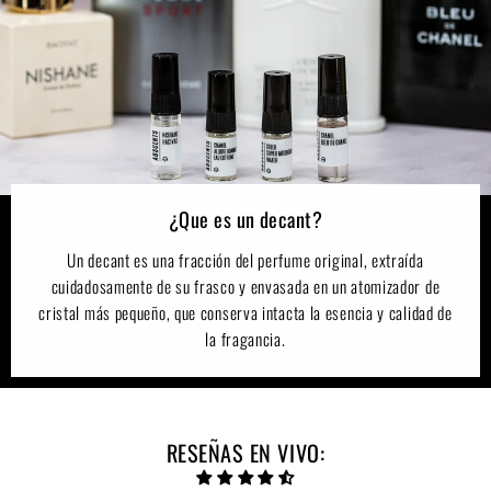
m
m
l
l
$
$
9
1
0
9
.
0
0
.
0
0
¿Que es un decant?
0
Un decant es una fracción del perfume original, extraída
cuidadosamente de su frasco y envasada en un atomizador de
cristal más pequeño, que conserva intacta la esencia y calidad de
la fragancia.
RESEÑAS EN VIVO: