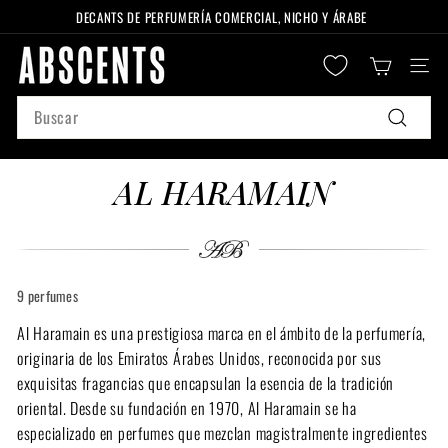
Ir
DECANTS DE PERFUMERÍA COMERCIAL, NICHO Y ÁRABE
directamente
diapositivas
A
al
pausa
Naveg
B
contenido
S
Search
C
Buscar
E
N
AL HARAMAIN
T
S
9 perfumes
Al Haramain es una prestigiosa marca en el ámbito de la perfumería,
originaria de los Emiratos Árabes Unidos, reconocida por sus
exquisitas fragancias que encapsulan la esencia de la tradición
oriental. Desde su fundación en 1970, Al Haramain se ha
especializado en perfumes que mezclan magistralmente ingredientes