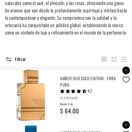
naturales como el oud, el almizcle, y las rosas, ofreciendo una gama
de aromas que van desde lo profundamente espiritual y místico hasta
lo contemporáneo y elegante. Su compromiso con la calidad y la
artesanía ha conquistado un público global, estableciendo la marca
como un símbolo de lujo y refinamiento en el mundo de la perfumería
Filtrar
Large
Small
List
Agregar al carrito
AMBER OUD GOLD EDITION - ERBA
PURA
42
AL HARAMAIN
Desde 2 ml
D
$ 64.00
e
Agregar al carrito
s