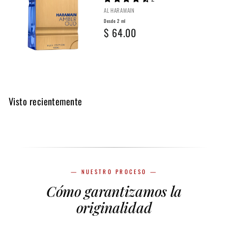
e
0
AL HARAMAIN
2
.
Desde 2 ml
D
$ 64.00
m
0
e
l
0
s
$
d
7
e
0
Visto recientemente
2
.
m
0
l
0
$
— NUESTRO PROCESO —
6
Cómo garantizamos la
4
originalidad
.
0