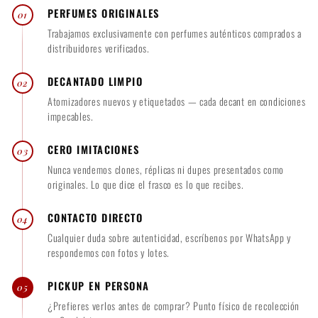
PERFUMES ORIGINALES
01
0
Trabajamos exclusivamente con perfumes auténticos comprados a
distribuidores verificados.
DECANTADO LIMPIO
02
Atomizadores nuevos y etiquetados — cada decant en condiciones
impecables.
CERO IMITACIONES
03
Nunca vendemos clones, réplicas ni dupes presentados como
originales. Lo que dice el frasco es lo que recibes.
CONTACTO DIRECTO
04
Cualquier duda sobre autenticidad, escríbenos por WhatsApp y
respondemos con fotos y lotes.
PICKUP EN PERSONA
05
¿Prefieres verlos antes de comprar? Punto físico de recolección