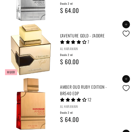
.
Desde 2 ml
m
D
$ 64.00
0
l
e
0
Agregar al carrito
$
s
L'AVENTURE GOLD - J'ADORE
5
d
7
0
e
AL HARAMAIN
.
Desde 2 ml
2
D
$ 60.00
0
m
e
MUJER
0
l
s
Agregar al carrito
$
AMBER OUD RUBY EDITION -
d
BR540 EDP
6
e
12
4
AL HARAMAIN
2
.
Desde 2 ml
m
D
$ 64.00
0
l
e