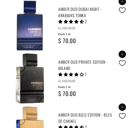
0
Agregar al carrito
$
s
AMBER OUD DUBAI NIGHT -
6
d
ARABIANS TONKA
2
0
e
AL HARAMAIN
.
2
Desde 2 ml
D
$ 70.00
0
m
e
0
l
Agregar al carrito
s
$
AMBER OUD PRIVATE EDITION -
d
MILANO
6
7
e
4
AL HARAMAIN
2
.
Desde 2 ml
D
$ 70.00
m
0
e
l
0
Agregar al carrito
s
$
AMBER OUD BLEU EDITION - BLEU
d
DE CHANEL
7
2