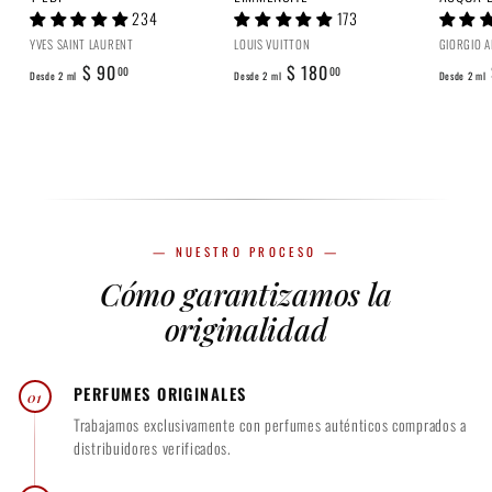
0
234
173
YVES SAINT LAURENT
LOUIS VUITTON
GIORGIO 
D
D
$ 90
$ 180
00
00
Desde 2 ml
Desde 2 ml
Desde 2 ml
e
e
s
s
d
d
e
e
2
2
m
m
— NUESTRO PROCESO —
l
l
Cómo garantizamos la
$
$
9
1
originalidad
0
8
.
0
PERFUMES ORIGINALES
01
0
.
Trabajamos exclusivamente con perfumes auténticos comprados a
0
0
distribuidores verificados.
0