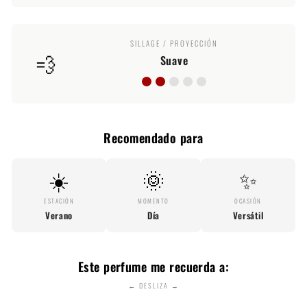
SILLAGE / PROYECCIÓN
💨
Suave
Recomendado para
☀️
🌞
✨
ESTACIÓN
MOMENTO
OCASIÓN
Verano
Día
Versátil
Este perfume me recuerda a:
← DESLIZA →