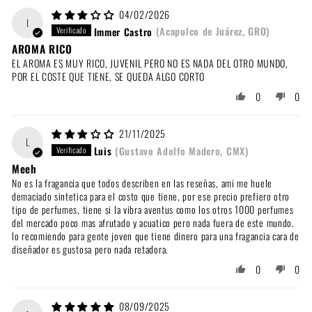
04/02/2026
I
Immer Castro
(Acapulco de Juárez, GRO)
AROMA RICO
EL AROMA ES MUY RICO, JUVENIL PERO NO ES NADA DEL OTRO MUNDO,
POR EL COSTE QUE TIENE, SE QUEDA ALGO CORTO
0
0
21/11/2025
L
Luis
(Gustavo Adolfo Madero, CMX)
Meeh
No es la fragancia que todos describen en las reseñas, ami me huele
demaciado sintetica para el costo que tiene, por ese precio prefiero otro
tipo de perfumes, tiene si la vibra aventus como los otros 1000 perfumes
del mercado poco mas afrutado y acuatico pero nada fuera de este mundo.
lo recomiendo para gente joven que tiene dinero para una fragancia cara de
diseñador es gustosa pero nada retadora.
0
0
08/09/2025