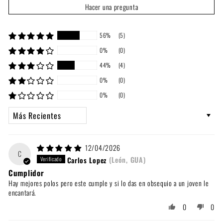
Hacer una pregunta
56%
(5)
0%
(0)
44%
(4)
0%
(0)
0%
(0)
Sort by
12/04/2026
C
Carlos Lopez
(León, GUA)
Cumplidor
Hay mejores polos pero este cumple y si lo das en obsequio a un joven le
encantará.
0
0