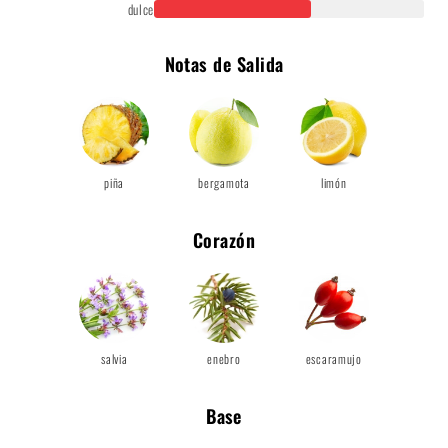
dulce
Notas de Salida
piña
bergamota
limón
Corazón
salvia
enebro
escaramujo
Base