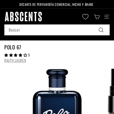
Ir
DECANTS DE PERFUMERÍA COMERCIAL, NICHO Y ÁRABE
directamente
diapositivas
A
al
pausa
Naveg
B
contenido
S
Search
C
Buscar
E
N
POLO 67
T
9
S
RALPH LAUREN