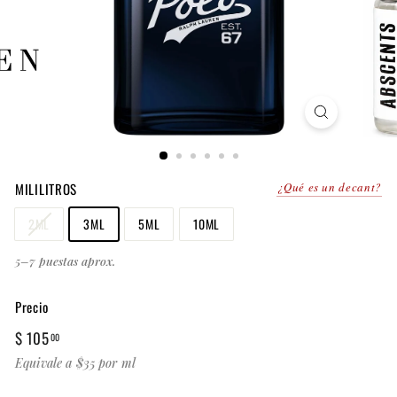
MILILITROS
¿Qué es un decant?
2ML
3ML
5ML
10ML
5–7 puestas aprox.
Precio
Precio
$
$ 105
00
habitual
105.00
Equivale a $35 por ml