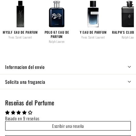
MYSLF EAU DE PARFUM
POLO 67 EAU DE
Y EAU DE PARFUM
RALPH'S CLUB
PARFUM
Yves Saint Laurent
Yves Saint Laurent
Ralph Laur
Ralph Lauren
Informacion del envio
Solicita una fragancia
Reseñas del Perfume
Basado en 9 reseñas
Escribir una reseña