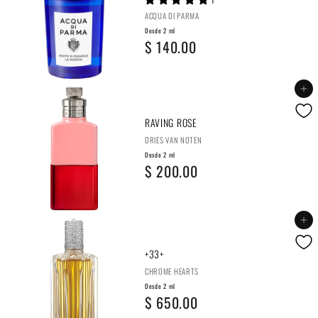
e
0
ACQUA DI PARMA
2
.
Desde 2 ml
D
$ 140.00
m
0
e
l
0
s
Agregar al carrito
$
d
8
RAVING ROSE
e
0
DRIES VAN NOTEN
2
Desde 2 ml
.
D
$ 200.00
m
0
e
l
0
s
Agregar al carrito
$
d
1
+33+
e
4
CHROME HEARTS
2
Desde 2 ml
0
D
$ 650.00
m