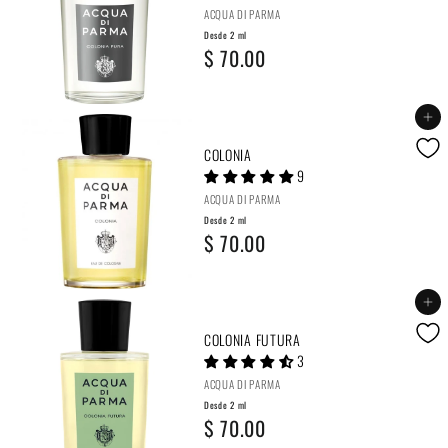
ACQUA DI PARMA
Desde 2 ml
D
$ 70.00
e
s
Agregar al carrito
d
COLONIA
9
e
ACQUA DI PARMA
2
Desde 2 ml
D
$ 70.00
m
e
l
s
Agregar al carrito
$
d
COLONIA FUTURA
7
3
e
0
ACQUA DI PARMA
2
.
Desde 2 ml
D
$ 70.00
m
0