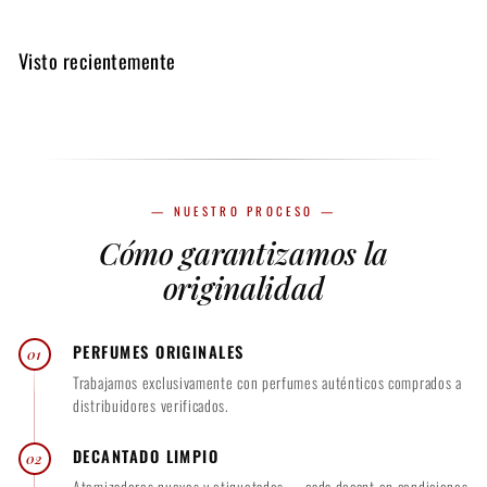
6
e
5
Visto recientemente
2
0
m
.
l
0
$
0
2
— NUESTRO PROCESO —
0
Cómo garantizamos la
0
originalidad
.
0
PERFUMES ORIGINALES
01
0
Trabajamos exclusivamente con perfumes auténticos comprados a
distribuidores verificados.
DECANTADO LIMPIO
02
Atomizadores nuevos y etiquetados — cada decant en condiciones