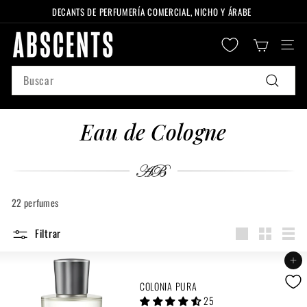
Ir
DECANTS DE PERFUMERÍA COMERCIAL, NICHO Y ÁRABE
directamente
diapositivas
A
al
pausa
Naveg
B
contenido
S
Search
C
Buscar
E
N
Eau de Cologne
T
S
22 perfumes
Filtrar
Large
Small
List
Agregar al carrito
COLONIA PURA
25