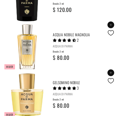
2
0
Desde 2 ml
D
$ 120.00
m
.
e
l
0
s
Agregar al carrito
$
0
d
ACQUA NOBILE MAGNOLIA
1
2
e
2
ACQUA DI PARMA
2
0
Desde 2 ml
D
$ 80.00
m
.
e
l
MUJER
0
s
Agregar al carrito
$
0
d
GELSOMINO NOBILE
1
3
e
2
ACQUA DI PARMA
2
0
Desde 2 ml
D
$ 80.00
m
.
e
l
MUJER