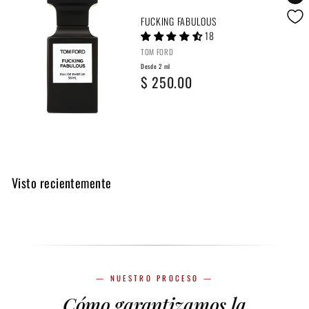
d
FUCKING FABULOUS
18
e
TOM FORD
2
Desde 2 ml
D
$ 250.00
m
e
l
s
$
d
6
e
0
Visto recientemente
2
.
m
0
l
0
$
2
— NUESTRO PROCESO —
Cómo garantizamos la
5