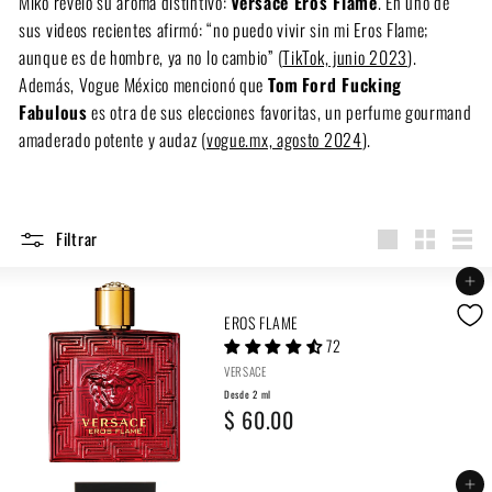
Miko reveló su aroma distintivo:
Versace Eros Flame
. En uno de
sus videos recientes afirmó: “no puedo vivir sin mi Eros Flame;
aunque es de hombre, ya no lo cambio” (
TikTok, junio 2023
).
Además, Vogue México mencionó que
Tom Ford Fucking
Fabulous
es otra de sus elecciones favoritas, un perfume gourmand
amaderado potente y audaz (
vogue.mx, agosto 2024
).
Filtrar
Large
Small
List
Agregar al carrito
EROS FLAME
72
VERSACE
Desde 2 ml
D
$ 60.00
e
s
Agregar al carrito