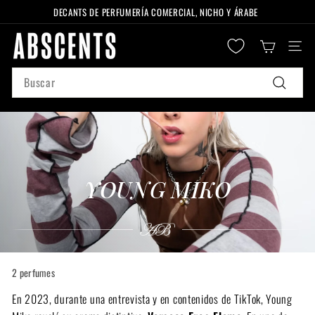
Ir
DECANTS DE PERFUMERÍA COMERCIAL, NICHO Y ÁRABE
directamente
diapositivas
A
al
pausa
Naveg
B
contenido
S
Search
C
Buscar
E
N
T
S
YOUNG MIKO
2 perfumes
En 2023, durante una entrevista y en contenidos de TikTok, Young