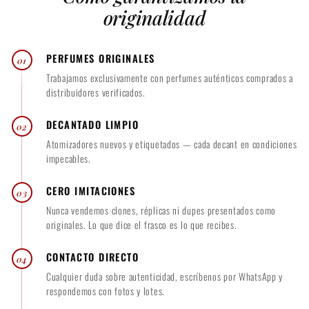
originalidad
0
.
0
PERFUMES ORIGINALES
01
Trabajamos exclusivamente con perfumes auténticos comprados a
0
distribuidores verificados.
DECANTADO LIMPIO
02
Atomizadores nuevos y etiquetados — cada decant en condiciones
impecables.
CERO IMITACIONES
03
Nunca vendemos clones, réplicas ni dupes presentados como
originales. Lo que dice el frasco es lo que recibes.
CONTACTO DIRECTO
04
Cualquier duda sobre autenticidad, escríbenos por WhatsApp y
respondemos con fotos y lotes.