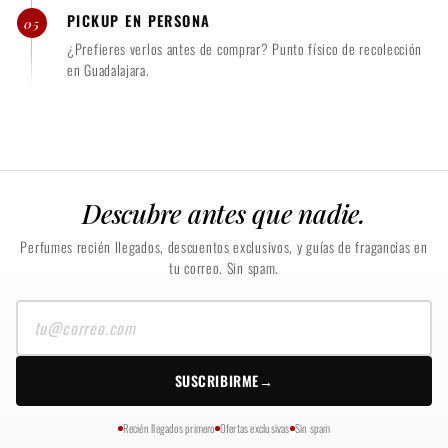
PICKUP EN PERSONA
05
¿Prefieres verlos antes de comprar? Punto físico de recolección
en Guadalajara.
Descubre antes que nadie.
Perfumes recién llegados, descuentos exclusivos, y guías de fragancias en
tu correo. Sin spam.
Tu
correo
SUSCRIBIRME
→
Recién llegados primero
Ofertas exclusivas
Sin spam