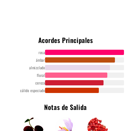
Acordes Principales
rosa
ámbar
almizclado
floral
cereza
cálido especiado
Notas de Salida