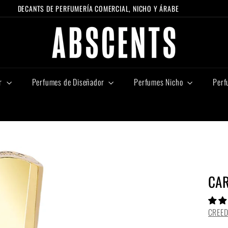
DECANTS DE PERFUMERÍA COMERCIAL, NICHO Y ÁRABE
diapositivas
A
pausa
B
S
C
E
r
Perfumes de Diseñador
Perfumes Nicho
Perf
N
T
S
CA
CREE