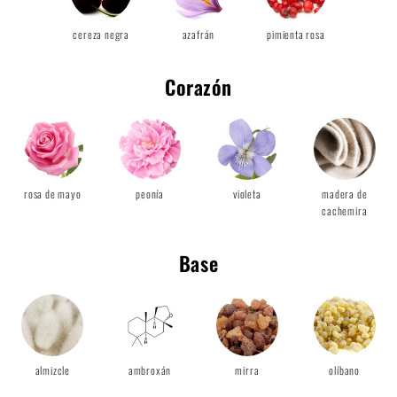
cereza negra
azafrán
pimienta rosa
Corazón
rosa de mayo
peonía
violeta
madera de
cachemira
Base
almizcle
ambroxán
mirra
olíbano