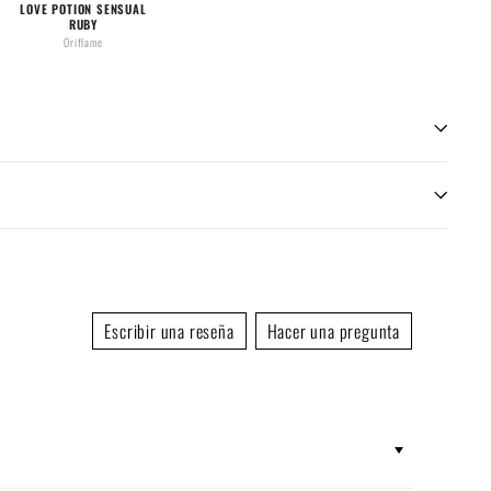
LOVE POTION SENSUAL
GUILTY CRUSH
DARK CHERRY &
VELVE
RUBY
AMBER
The House of Oud
Avon
Oriflame
Banana Republic
Escribir una reseña
Hacer una pregunta