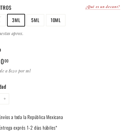
ITROS
¿Qué es un decant?
L
3ML
5ML
10ML
uestas aprox.
o
$
60
00
al
360.00
le a $120 por ml
dad
+
Envíos a toda la República Mexicana
Entrega exprés 1-2 días hábiles*