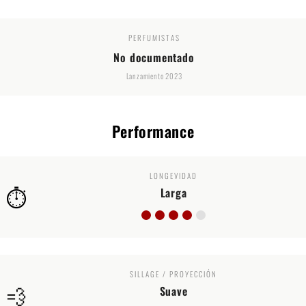
PERFUMISTAS
No documentado
Lanzamiento 2023
Performance
LONGEVIDAD
⏱️
Larga
SILLAGE / PROYECCIÓN
💨
Suave