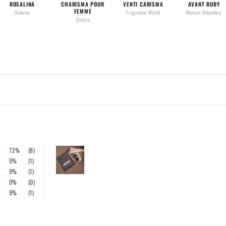
ROSALINA
CHARISMA POUR
VENTI CARISMA
AVANT RUBY
FEMME
Oakcha
Fragrance World
Maison Alhambra
Zimaya
73%
(8)
9%
(1)
9%
(1)
0%
(0)
9%
(1)