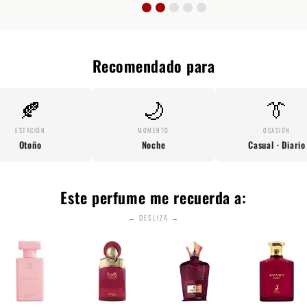
Recomendado para
🍂
🌙
👔
ESTACIÓN
MOMENTO
OCASIÓN
Otoño
Noche
Casual · Diario
Este perfume me recuerda a:
← DESLIZA →