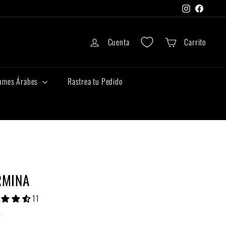
Instagram
Faceboo
Cuenta
Carrito
umes Árabes
Rastrea tu Pedido
RMINA
11
D