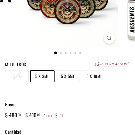
MILILITROS
¿Qué es un decant?
5 X 2ML
5 X 3ML
5 X 5ML
5 X 10ML
Precio
Precio
Precio
$
$
$ 480
$ 410
Ahorra $ 70
00
00
habitual
de
480.00
410.00
oferta
Cantidad