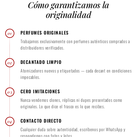
Cómo garantizamos la
a
u
5
0
l
a
originalidad
0
.
l
.
0
0
0
PERFUMES ORIGINALES
01
0
Trabajamos exclusivamente con perfumes auténticos comprados a
distribuidores verificados.
DECANTADO LIMPIO
02
Atomizadores nuevos y etiquetados — cada decant en condiciones
impecables.
CERO IMITACIONES
03
Nunca vendemos clones, réplicas ni dupes presentados como
originales. Lo que dice el frasco es lo que recibes.
CONTACTO DIRECTO
04
Cualquier duda sobre autenticidad, escríbenos por WhatsApp y
respondemos con fotos y lotes.