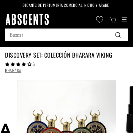
Ir
DECANTS DE PERFUMERÍA COMERCIAL, NICHO Y ÁRABE
directamente
diapositivas
A
al
pausa
Naveg
B
contenido
S
Search
C
Buscar
E
N
DISCOVERY SET: COLECCIÓN BHARARA VIKING
T
6
S
BHARARA