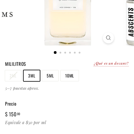
MILILITROS
¿Qué es un decant?
2ML
3ML
5ML
10ML
5–7 puestas aprox.
Precio
Precio
$
$ 150
00
habitual
150.00
Equivale a $50 por ml