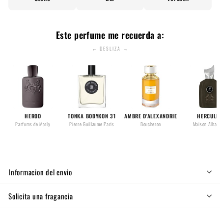
Este perfume me recuerda a:
← DESLIZA →
HEROD
TONKA BODYKON 31
AMBRE D'ALEXANDRIE
HERCULE
Parfums de Marly
Pierre Guillaume Paris
Boucheron
Maison Alham
Informacion del envio
Solicita una fragancia