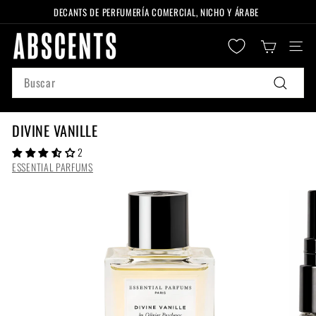
Ir
DECANTS DE PERFUMERÍA COMERCIAL, NICHO Y ÁRABE
directamente
diapositivas
A
al
pausa
Naveg
B
contenido
S
Search
C
Buscar
E
N
DIVINE VANILLE
T
2
S
ESSENTIAL PARFUMS