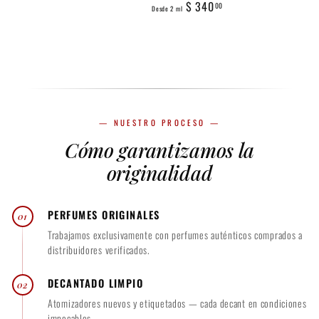
D
$ 340
e
00
Desde 2 ml
e
s
s
d
d
e
e
2
2
m
m
l
— NUESTRO PROCESO —
l
$
Cómo garantizamos la
$
1
3
7
originalidad
4
0
0
.
PERFUMES ORIGINALES
01
.
0
Trabajamos exclusivamente con perfumes auténticos comprados a
0
0
distribuidores verificados.
0
DECANTADO LIMPIO
02
Atomizadores nuevos y etiquetados — cada decant en condiciones
impecables.