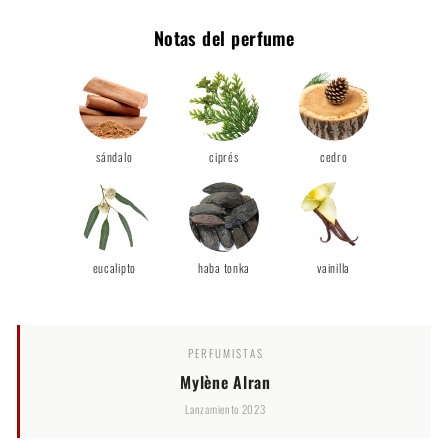
Notas del perfume
sándalo
ciprés
cedro
eucalipto
haba tonka
vainilla
PERFUMISTAS
Mylène Alran
Lanzamiento 2023