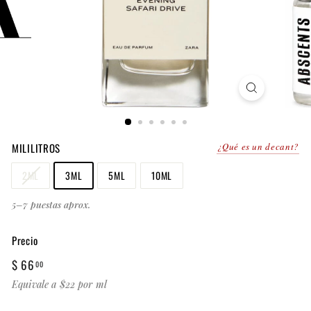
MILILITROS
¿Qué es un decant?
2ML
3ML
5ML
10ML
5–7 puestas aprox.
Precio
Precio
$
$ 66
00
habitual
66.00
Equivale a $22 por ml