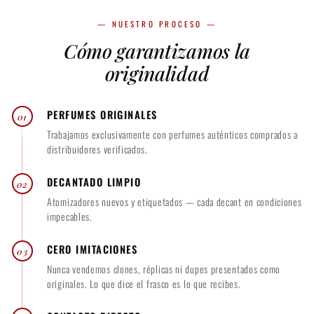
m
m
— NUESTRO PROCESO —
l
l
Cómo garantizamos la
$
$
9
1
originalidad
0
8
.
0
PERFUMES ORIGINALES
01
0
.
Trabajamos exclusivamente con perfumes auténticos comprados a
0
0
distribuidores verificados.
0
DECANTADO LIMPIO
02
Atomizadores nuevos y etiquetados — cada decant en condiciones
impecables.
CERO IMITACIONES
03
Nunca vendemos clones, réplicas ni dupes presentados como
originales. Lo que dice el frasco es lo que recibes.