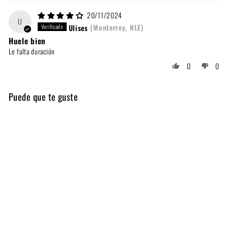
20/11/2024
U
Ulises
(Monterrey, NLE)
Huele bien
Le falta duración
0
0
Puede que te guste
EVENING SAFARI DRIVE
1