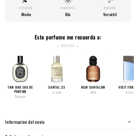
ESTACIÓN
MOMENTO
OCASIÓN
Otoño
Día
Versátil
Este perfume me recuerda a:
← DESLIZA →
TAM DAO EAU DE
SANTAL 33
H&M SANTALUM
VISIT FOR 
PARFUM
Le Labo
H&M
Azzaro
Diptyque
Informacion del envio