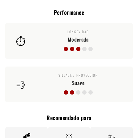
Performance
LONGEVIDAD
⏱️
Moderada
SILLAGE / PROYECCIÓN
💨
Suave
Recomendado para
🍂
🌞
✨