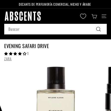
Ir
DECANTS DE PERFUMERÍA COMERCIAL, NICHO Y ÁRABE
directamente
diapositivas
A
al
pausa
Naveg
B
contenido
S
Search
C
Buscar
E
N
EVENING SAFARI DRIVE
T
1
S
ZARA