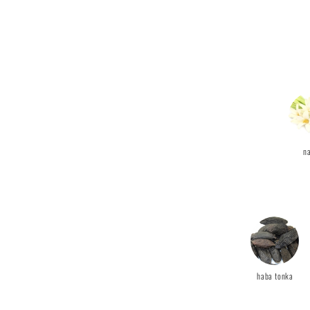
n
haba tonka