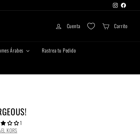
Instagram
Faceboo
Cuenta
Carrito
umes Árabes
Rastrea tu Pedido
RGEOUS!
1
AEL KORS