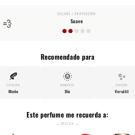
SILLAGE / PROYECCIÓN
💨
Suave
Recomendado para
🍂
🌞
✨
ESTACIÓN
MOMENTO
OCASIÓN
Otoño
Día
Versátil
Este perfume me recuerda a:
← DESLIZA →