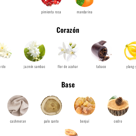
pimienta rosa
mandarina
Corazón
ardo
jazmín sambac
flor de azahar
tabaco
ylang-
Base
cashmeran
palo santo
benjuí
cedro