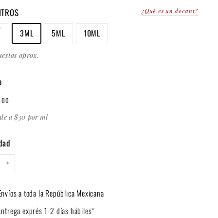
ITROS
¿Qué es un decant?
L
3ML
5ML
10ML
uestas aprox.
o
$
0
00
al
90.00
ale a $30 por ml
dad
+
Envíos a toda la República Mexicana
Entrega exprés 1-2 días hábiles*