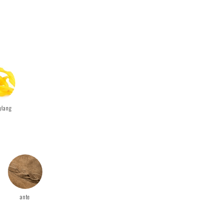
ylang
ante