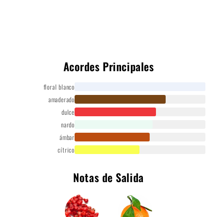
Acordes Principales
floral blanco
amaderado
dulce
nardo
ámbar
cítrico
Notas de Salida