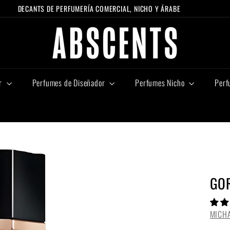
DECANTS DE PERFUMERÍA COMERCIAL, NICHO Y ÁRABE
diapositivas
A
pausa
B
S
C
E
r
Perfumes de Diseñador
Perfumes Nicho
Perf
N
T
S
GO
MICH