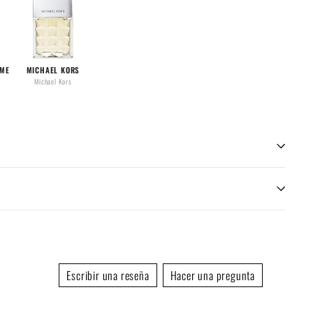
IME
MICHAEL KORS
MAGNETIC
GOLDEN RULE
ODELI
Michael Kors
Gabriela Sabatini
Phlur
Abaco Pa
Escribir una reseña
Hacer una pregunta