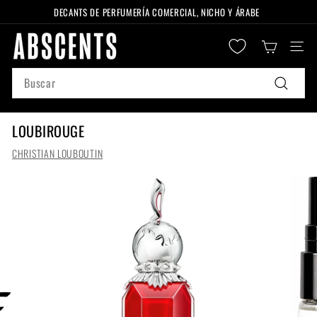
Ir
DECANTS DE PERFUMERÍA COMERCIAL, NICHO Y ÁRABE
directamente
diapositivas
A
al
pausa
Naveg
B
contenido
S
Search
C
Buscar
E
N
LOUBIROUGE
T
CHRISTIAN LOUBOUTIN
S