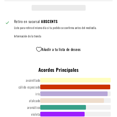
Retiro en sucursal
ABSCENTS
Listo para retiro el mismo día si tu pedido se confirma antes del mediodía.
Información de la tienda
Añadir a tu lista de deseos
Acordes Principales
avainillado
cálido especiado
iris
atalcado
aromático
violeta