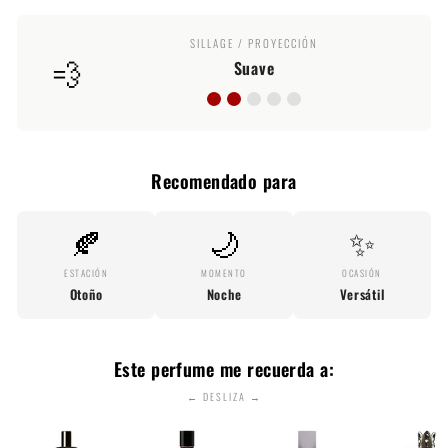
SILLAGE / PROYECCIÓN
💨
Suave
Recomendado para
🍂
🌙
✨
ESTACIÓN
MOMENTO
OCASIÓN
Otoño
Noche
Versátil
Este perfume me recuerda a:
← DESLIZA →