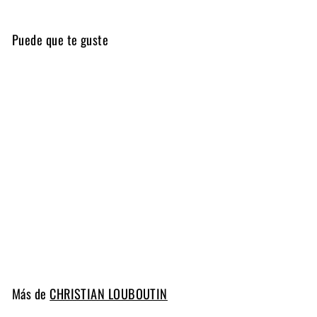
Puede que te guste
MUJER
LOUBIROUGE
CHRISTIAN LOUBOUTIN
D
$ 150
00
Desde 2 ml
e
s
d
Más de
CHRISTIAN LOUBOUTIN
e