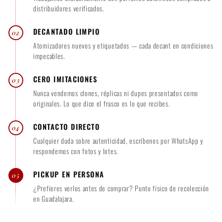
distribuidores verificados.
0
DECANTADO LIMPIO
02
Atomizadores nuevos y etiquetados — cada decant en condiciones
impecables.
CERO IMITACIONES
03
Nunca vendemos clones, réplicas ni dupes presentados como
originales. Lo que dice el frasco es lo que recibes.
CONTACTO DIRECTO
04
Cualquier duda sobre autenticidad, escríbenos por WhatsApp y
respondemos con fotos y lotes.
PICKUP EN PERSONA
05
¿Prefieres verlos antes de comprar? Punto físico de recolección
en Guadalajara.