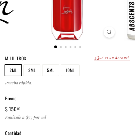
MILILITROS
¿Qué es un decant?
2ML
3ML
5ML
10ML
Prueba rápida.
Precio
Precio
$
$ 150
00
habitual
150.00
Equivale a $75 por ml
Cantidad