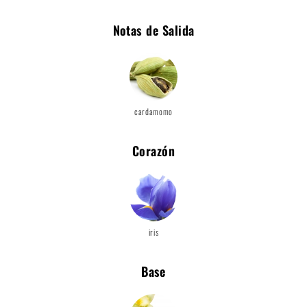
Notas de Salida
cardamomo
Corazón
iris
Base