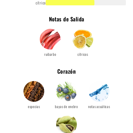
cítrico
Notas de Salida
ruibarbo
cítricos
Corazón
especias
bayas de enebro
notas acuáticas