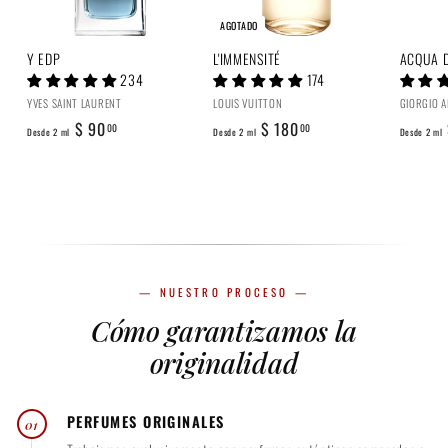
.
AGOTADO
0
Y EDP
L'IMMENSITÉ
ACQUA D
0
234
174
YVES SAINT LAURENT
LOUIS VUITTON
GIORGIO 
D
D
$ 90
$ 180
00
00
Desde 2 ml
Desde 2 ml
Desde 2 ml
e
e
s
s
d
d
e
e
2
2
m
m
— NUESTRO PROCESO —
l
l
Cómo garantizamos la
$
$
9
1
originalidad
0
8
.
0
PERFUMES ORIGINALES
01
0
.