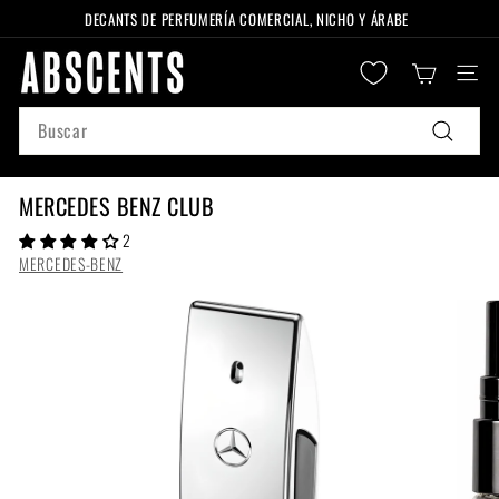
Ir
DECANTS DE PERFUMERÍA COMERCIAL, NICHO Y ÁRABE
directamente
diapositivas
A
al
pausa
Naveg
B
contenido
S
Search
C
Buscar
E
N
MERCEDES BENZ CLUB
T
2
S
MERCEDES-BENZ