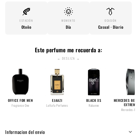
🍂
🌞
👔
ESTACIÓN
MOMENTO
OCASIÓN
Otoño
Día
Casual · Diario
Este perfume me recuerda a:
← DESLIZA →
OFFICE FOR MEN
EJAAZI
BLACK XS
MERCEDES BEN
EXTREM
Fragrance One
Lattafa Perfumes
Rabanne
Mercedes-B
Informacion del envio