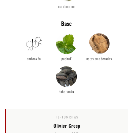
cardamomo
Base
ambroxán
pachulí
notas amaderadas
haba tonka
PERFUMISTAS
Olivier Cresp