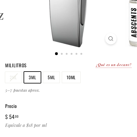
MILILITROS
¿Qué es un decant?
2ML
3ML
5ML
10ML
5–7 puestas aprox.
Precio
Precio
$
$ 54
00
habitual
54.00
Equivale a $18 por ml