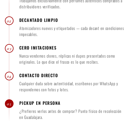
Trabajamos exclusivamente con perfumes auténticos comprados a
0
0
distribuidores verificados.
0
DECANTADO LIMPIO
02
Atomizadores nuevos y etiquetados — cada decant en condiciones
impecables.
CERO IMITACIONES
03
Nunca vendemos clones, réplicas ni dupes presentados como
originales. Lo que dice el frasco es lo que recibes.
CONTACTO DIRECTO
04
Cualquier duda sobre autenticidad, escríbenos por WhatsApp y
respondemos con fotos y lotes.
PICKUP EN PERSONA
05
¿Prefieres verlos antes de comprar? Punto físico de recolección
en Guadalajara.