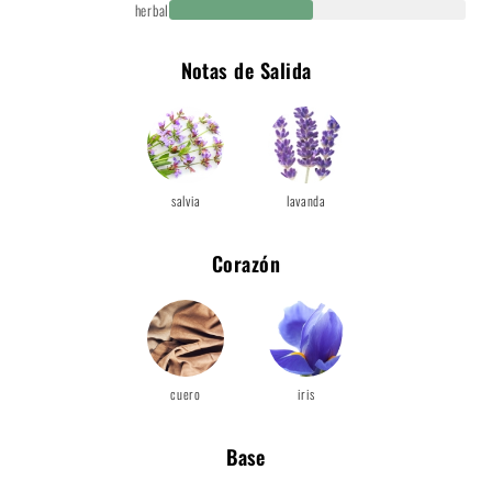
herbal
Notas de Salida
salvia
lavanda
Corazón
cuero
iris
Base