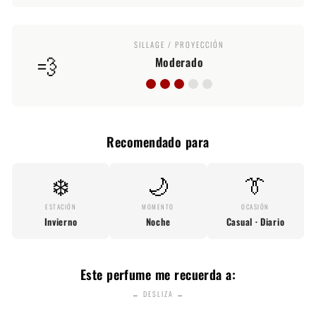
SILLAGE / PROYECCIÓN
💨
Moderado
Recomendado para
❄️
🌙
👔
ESTACIÓN
MOMENTO
OCASIÓN
Invierno
Noche
Casual · Diario
Este perfume me recuerda a:
← DESLIZA →