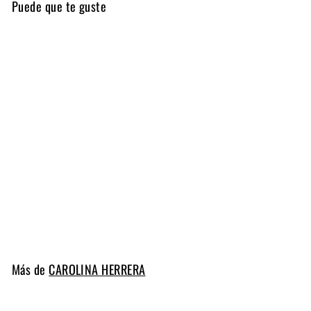
Puede que te guste
BAD BOY ELIXIR
1
CAROLINA HERRERA
D
$ 90
00
Desde 2 ml
e
s
d
Más de
CAROLINA HERRERA
e
2