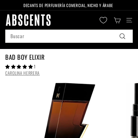
Ir
DECANTS DE PERFUMERÍA COMERCIAL, NICHO Y ÁRABE
directamente
diapositivas
A
al
pausa
Naveg
B
contenido
S
Search
C
Buscar
E
N
BAD BOY ELIXIR
T
1
S
CAROLINA HERRERA