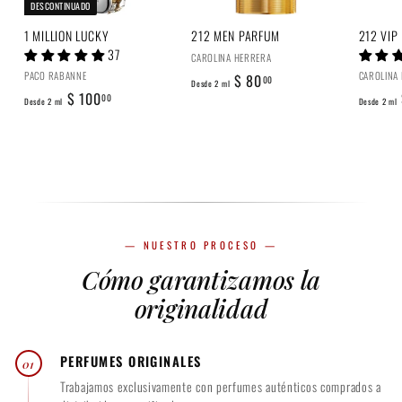
.
DESCONTINUADO
0
1 MILLION LUCKY
212 MEN PARFUM
212 VIP
0
37
CAROLINA HERRERA
PACO RABANNE
CAROLINA
D
$ 80
00
Desde 2 ml
D
$ 100
e
00
Desde 2 ml
Desde 2 ml
e
s
s
d
d
e
e
2
2
m
m
l
— NUESTRO PROCESO —
l
$
Cómo garantizamos la
$
8
1
originalidad
0
0
.
0
0
PERFUMES ORIGINALES
01
.
0
Trabajamos exclusivamente con perfumes auténticos comprados a
0