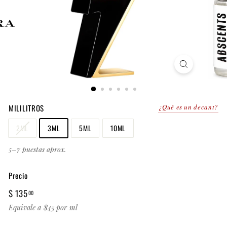
MILILITROS
¿Qué es un decant?
2ML
3ML
5ML
10ML
5–7 puestas aprox.
Precio
Precio
$
$ 135
00
habitual
135.00
Equivale a $45 por ml