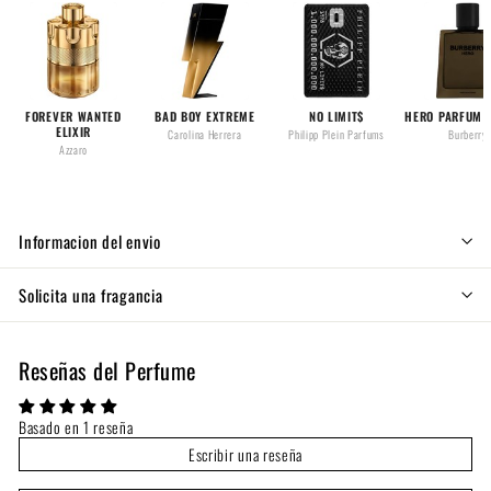
FOREVER WANTED
BAD BOY EXTREME
NO LIMIT$
HERO PARFUM 
ELIXIR
Carolina Herrera
Philipp Plein Parfums
Burberry
Azzaro
Informacion del envio
Solicita una fragancia
Reseñas del Perfume
Basado en 1 reseña
Escribir una reseña