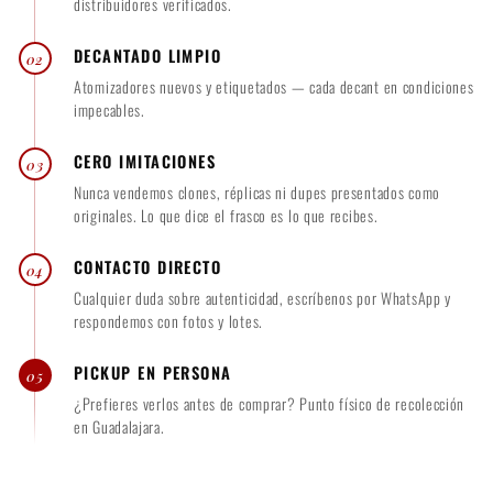
distribuidores verificados.
0
DECANTADO LIMPIO
02
Atomizadores nuevos y etiquetados — cada decant en condiciones
impecables.
CERO IMITACIONES
03
Nunca vendemos clones, réplicas ni dupes presentados como
originales. Lo que dice el frasco es lo que recibes.
CONTACTO DIRECTO
04
Cualquier duda sobre autenticidad, escríbenos por WhatsApp y
respondemos con fotos y lotes.
PICKUP EN PERSONA
05
¿Prefieres verlos antes de comprar? Punto físico de recolección
en Guadalajara.