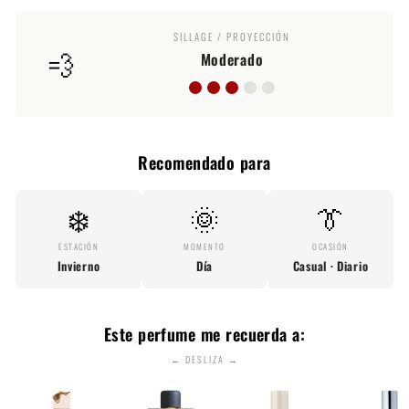
SILLAGE / PROYECCIÓN
💨
Moderado
Recomendado para
❄️
🌞
👔
ESTACIÓN
MOMENTO
OCASIÓN
Invierno
Día
Casual · Diario
Este perfume me recuerda a:
← DESLIZA →