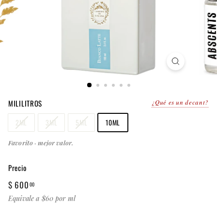
MILILITROS
¿Qué es un decant?
2ML
3ML
5ML
10ML
Favorito · mejor valor.
Precio
Precio
$
$ 600
00
habitual
600.00
Equivale a $60 por ml