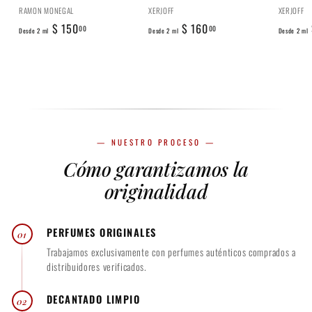
0
RAMON MONEGAL
XERJOFF
XERJOFF
D
D
$ 150
$ 160
00
00
Desde 2 ml
Desde 2 ml
Desde 2 ml
e
e
s
s
d
d
e
e
2
2
m
m
— NUESTRO PROCESO —
l
l
Cómo garantizamos la
$
$
1
1
originalidad
5
6
0
0
PERFUMES ORIGINALES
01
.
.
Trabajamos exclusivamente con perfumes auténticos comprados a
0
0
distribuidores verificados.
0
0
DECANTADO LIMPIO
02