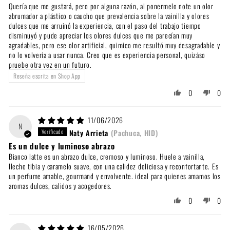
Quería que me gustará, pero por alguna razón, al ponermelo note un olor
abrumador a plástico o caucho que prevalencia sobre la vainilla y olores
dulces que me arruinó la experiencia, con el paso del trabajo tiempo
disminuyó y pude apreciar los olores dulces que me parecían muy
agradables, pero ese olor artificial, quimico me resultó muy desagradable y
no lo volvería a usar nunca. Creo que es experiencia personal, quizáso
pruebe otra vez en un futuro.
Reseña escrita en Shop App
0
0
11/06/2026
N
Naty Arrieta
(Pachuca, HID)
Es un dulce y luminoso abrazo
Bianco latte es un abrazo dulce, cremoso y luminoso. Huele a vainilla,
lleche tibia y caramelo suave, con una calidez deliciosa y reconfortante. Es
un perfume amable, gourmand y envolvente. ideal para quienes amamos los
aromas dulces, calidos y acogedores.
0
0
16/05/2026