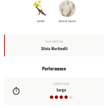
vainilla
almizcle blanco
PERFUMISTAS
Silvia Martinelli
Performance
LONGEVIDAD
⏱️
Larga