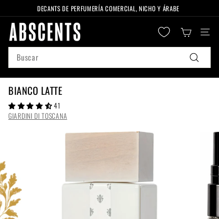
Ir
DECANTS DE PERFUMERÍA COMERCIAL, NICHO Y ÁRABE
directamente
diapositivas
A
al
pausa
Naveg
B
contenido
S
Search
C
Buscar
E
N
BIANCO LATTE
T
41
S
GIARDINI DI TOSCANA