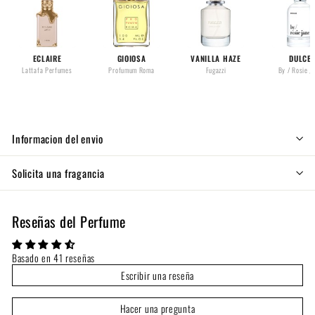
ECLAIRE
GIOIOSA
VANILLA HAZE
DULCE
Lattafa Perfumes
Profumum Roma
Fugazzi
By / Rosie J
Informacion del envio
Solicita una fragancia
Reseñas del Perfume
Basado en 41 reseñas
Escribir una reseña
Hacer una pregunta