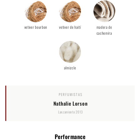
vetiver bourbon
vetiver de haití
madera de
cachemira
almizcle
PERFUMISTAS
Nathalie Lorson
Lanzamiento 2013
Performance