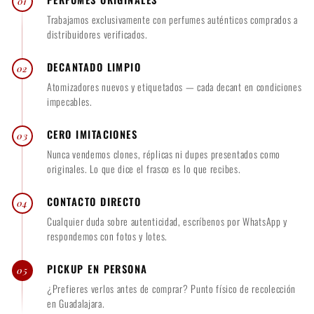
01
0
.
Trabajamos exclusivamente con perfumes auténticos comprados a
0
0
distribuidores verificados.
0
DECANTADO LIMPIO
02
Atomizadores nuevos y etiquetados — cada decant en condiciones
impecables.
CERO IMITACIONES
03
Nunca vendemos clones, réplicas ni dupes presentados como
originales. Lo que dice el frasco es lo que recibes.
CONTACTO DIRECTO
04
Cualquier duda sobre autenticidad, escríbenos por WhatsApp y
respondemos con fotos y lotes.
PICKUP EN PERSONA
05
¿Prefieres verlos antes de comprar? Punto físico de recolección
en Guadalajara.