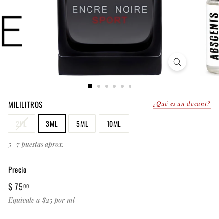
MILILITROS
¿Qué es un decant?
2ML
3ML
5ML
10ML
5–7 puestas aprox.
Precio
Precio
$
$ 75
00
habitual
75.00
Equivale a $25 por ml