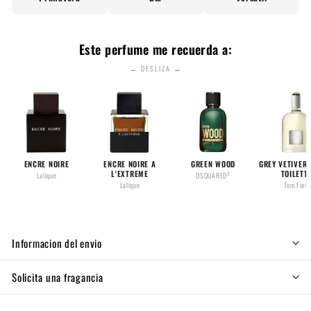
Este perfume me recuerda a:
← DESLIZA →
ENCRE NOIRE
ENCRE NOIRE A
GREEN WOOD
GREY VETIVER 
L'EXTREME
TOILETT
Lalique
DSQUARED²
Lalique
Tom Ford
Informacion del envio
Solicita una fragancia