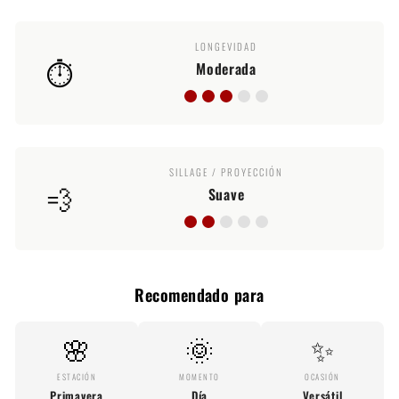
LONGEVIDAD
⏱️
Moderada
SILLAGE / PROYECCIÓN
💨
Suave
Recomendado para
🌸
🌞
✨
ESTACIÓN
MOMENTO
OCASIÓN
Primavera
Día
Versátil