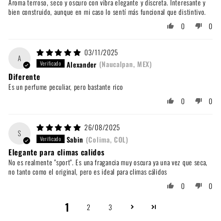
Aroma terroso, seco y oscuro con vibra elegante y discreta. Interesante y
bien construido, aunque en mi caso lo sentí más funcional que distintivo.
0
0
03/11/2025
A
Alexander
(Naucalpan, MEX)
Diferente
Es un perfume peculiar, pero bastante rico
0
0
26/08/2025
S
Sabin
(Colima, COL)
Elegante para climas calidos
No es realmente "sport". Es una fragancia muy oscura ya una vez que seca,
no tanto como el original, pero es ideal para climas cálidos
0
0
1
2
3