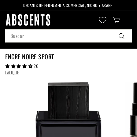
Ir
DECANTS DE PERFUMERÍA COMERCIAL, NICHO Y ÁRABE
directamente
diapositivas
A
al
pausa
Naveg
B
contenido
S
Search
C
Buscar
E
N
ENCRE NOIRE SPORT
T
26
S
LALIQUE