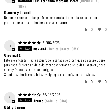
Luis Fernando Mercado Perez
(Hermosillo,
SON)
Oscuro y Juvenil
No huele como el tipico perfume amaderado citrico , lo veo como un
perfume juvenil pero llendose mas a lo oscuro.
0
0
21/06/2026
m
max oud
(Benito Juarez, CMX)
Original !!!
Este me encantó. Había escuchado reseñas que dicen que es oscuro , pero
para nada. Sí tiene un dejo de oscuridad terrosa que le da el vetiver , pero
es muy fresca , y sobre todo original.
Si quieres oler fresco , lujoso y algo que nadie más huele , este es.
0
0
26/03/2026
A
Arturo
(Saltillo, COA)
Útil y bueno