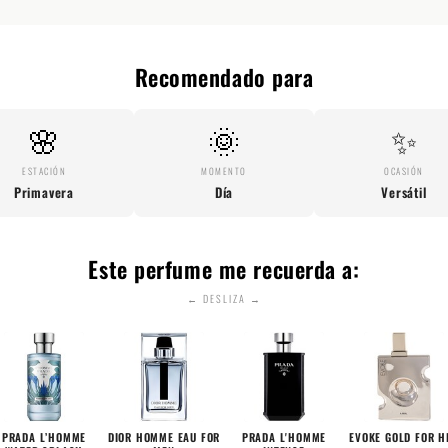
Recomendado para
🌸
🌞
✨
ESTACIÓN
MOMENTO
OCASIÓN
Primavera
Día
Versátil
Este perfume me recuerda a:
← DESLIZA →
PRADA L’HOMME
DIOR HOMME EAU FOR
PRADA L'HOMME
EVOKE GOLD FOR H