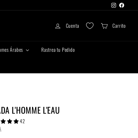
Instagram
Faceboo
Cuenta
Carrito
umes Árabes
Rastrea tu Pedido
DA L'HOMME L'EAU
42
A