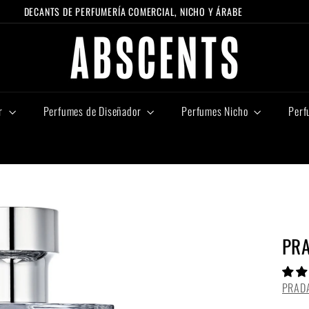
DECANTS DE PERFUMERÍA COMERCIAL, NICHO Y ÁRABE
diapositivas
A
pausa
B
S
C
E
r
Perfumes de Diseñador
Perfumes Nicho
Perf
N
T
S
PRA
PRAD