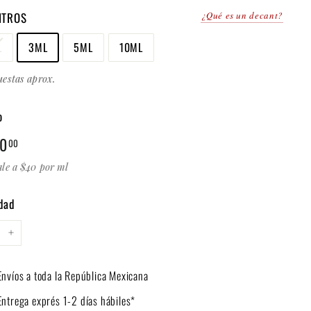
ITROS
¿Qué es un decant?
L
3ML
5ML
10ML
uestas aprox.
o
$
20
00
al
120.00
ale a $40 por ml
dad
+
Envíos a toda la República Mexicana
Entrega exprés 1-2 días hábiles*