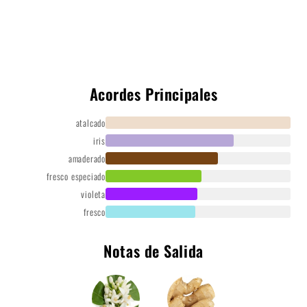
Acordes Principales
atalcado
iris
amaderado
fresco especiado
violeta
fresco
Notas de Salida