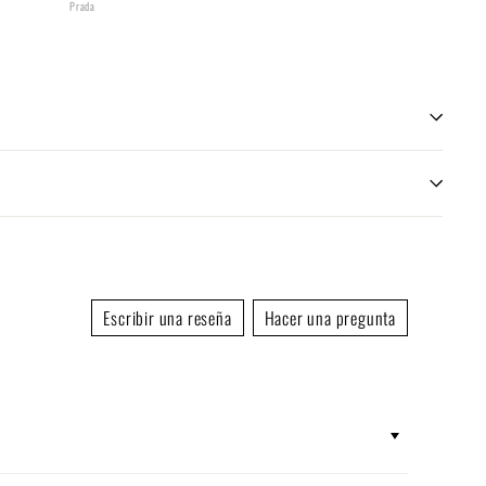
Prada
VELVET ED
VIVANT Cosméticos
Prada
Prada
Escribir una reseña
Hacer una pregunta