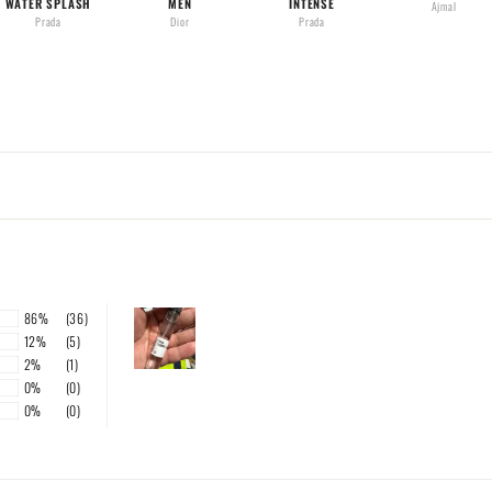
WATER SPLASH
MEN
INTENSE
Ajmal
Prada
Dior
Prada
86%
(36)
12%
(5)
2%
(1)
0%
(0)
0%
(0)