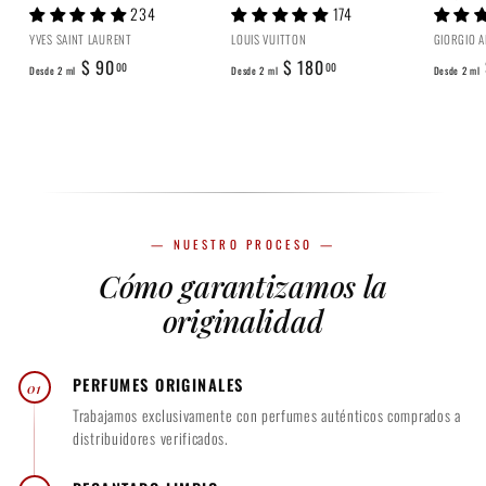
0
234
174
YVES SAINT LAURENT
LOUIS VUITTON
GIORGIO 
D
D
$ 90
$ 180
00
00
Desde 2 ml
Desde 2 ml
Desde 2 ml
e
e
s
s
d
d
e
e
2
2
m
m
— NUESTRO PROCESO —
l
l
Cómo garantizamos la
$
$
9
1
originalidad
0
8
.
0
PERFUMES ORIGINALES
01
0
.
Trabajamos exclusivamente con perfumes auténticos comprados a
0
0
distribuidores verificados.
0