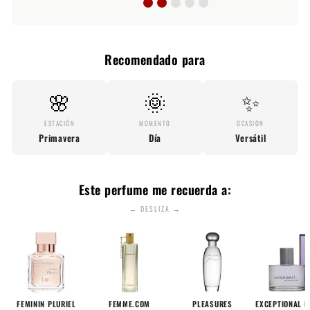
Recomendado para
🌸
🌞
✨
ESTACIÓN
MOMENTO
OCASIÓN
Primavera
Día
Versátil
Este perfume me recuerda a:
← DESLIZA →
FEMININ PLURIEL
FEMME.COM
PLEASURES
EXCEPTIONAL 