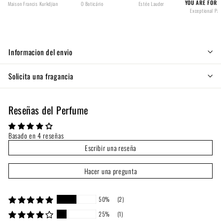
YOU ARE FOR
Maison Francis Kurkdjian
O Boticário
Estée Lauder
Exceptional Pa
Informacion del envio
Solicita una fragancia
Reseñas del Perfume
Basado en 4 reseñas
Escribir una reseña
Hacer una pregunta
50%
(2)
25%
(1)