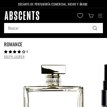
Ir
DECANTS DE PERFUMERÍA COMERCIAL, NICHO Y ÁRABE
directamente
diapositivas
A
al
pausa
Naveg
B
contenido
S
Search
C
Buscar
E
N
ROMANCE
T
4
S
RALPH LAUREN