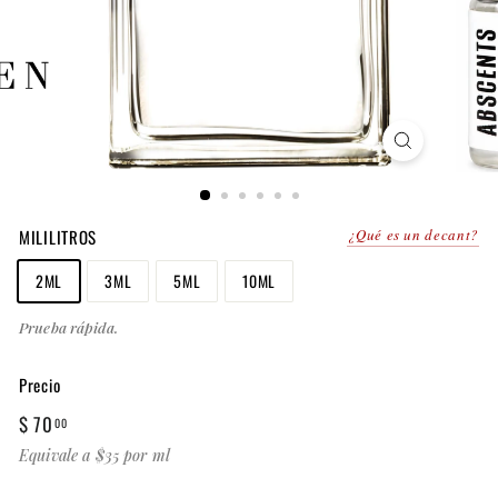
MILILITROS
¿Qué es un decant?
2ML
3ML
5ML
10ML
Prueba rápida.
Precio
Precio
$
$ 70
00
habitual
70.00
Equivale a $35 por ml