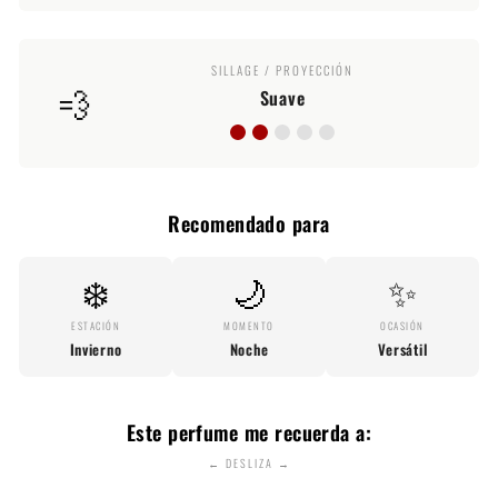
SILLAGE / PROYECCIÓN
💨
Suave
Recomendado para
❄️
🌙
✨
ESTACIÓN
MOMENTO
OCASIÓN
Invierno
Noche
Versátil
Este perfume me recuerda a:
← DESLIZA →