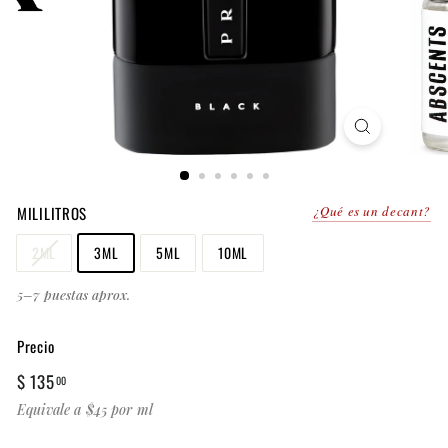
MILILITROS
¿Qué es un decant?
2ML
3ML
5ML
10ML
5–7 puestas aprox.
Precio
Precio
$
$ 135
00
habitual
135.00
Equivale a $45 por ml