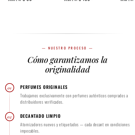
e
e
s
s
d
d
e
e
2
2
m
m
— NUESTRO PROCESO —
l
l
Cómo garantizamos la
$
$
9
1
originalidad
0
8
.
0
PERFUMES ORIGINALES
01
0
.
Trabajamos exclusivamente con perfumes auténticos comprados a
0
0
distribuidores verificados.
0
DECANTADO LIMPIO
02
Atomizadores nuevos y etiquetados — cada decant en condiciones
impecables.