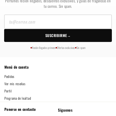
Perfumes recién llegados, descuentos exclusivos, y guías de fragancias en
tu correo. Sin spam.
Tu
correo
SUSCRIBIRME
→
Recién llegados primero
Ofertas exclusivas
Sin spam
Menú de cuenta
Pedidos
Ver mis reseñas
Perfil
Programa de lealtad
Ponerse en contacto
Síguenos