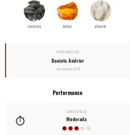
cumarina
ámbar
almizcle
PERFUMISTAS
Daniela Andrier
Lanzamiento 2018
Performance
LONGEVIDAD
⏱️
Moderada