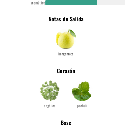
aromático
Notas de Salida
bergamota
Corazón
angélica
pachulí
Base