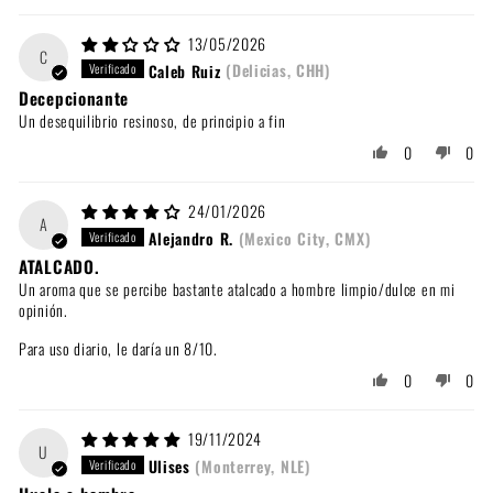
13/05/2026
C
Caleb Ruiz
(Delicias, CHH)
Decepcionante
Un desequilibrio resinoso, de principio a fin
0
0
24/01/2026
A
Alejandro R.
(Mexico City, CMX)
ATALCADO.
Un aroma que se percibe bastante atalcado a hombre limpio/dulce en mi
opinión.
Para uso diario, le daría un 8/10.
0
0
19/11/2024
U
Ulises
(Monterrey, NLE)