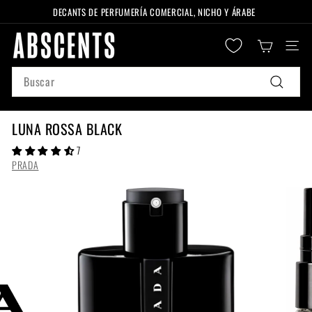
Ir
DECANTS DE PERFUMERÍA COMERCIAL, NICHO Y ÁRABE
directamente
diapositivas
A
al
pausa
Naveg
B
contenido
S
Search
C
Buscar
E
N
LUNA ROSSA BLACK
T
7
S
PRADA